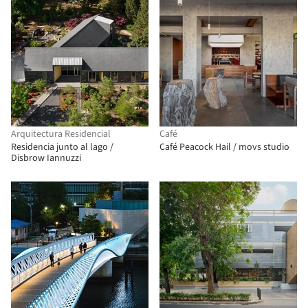
Arquitectura Residencial
Café
Residencia junto al lago /
Café Peacock Hail / movs studio
Disbrow Iannuzzi