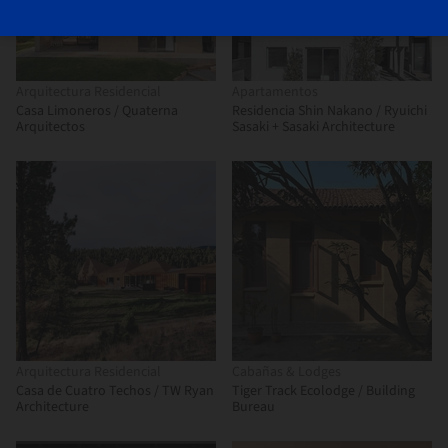
Arquitectura Residencial
Apartamentos
Casa Limoneros / Quaterna
Residencia Shin Nakano / Ryuichi
Arquitectos
Sasaki + Sasaki Architecture
Arquitectura Residencial
Cabañas & Lodges
Casa de Cuatro Techos / TW Ryan
Tiger Track Ecolodge / Building
Architecture
Bureau