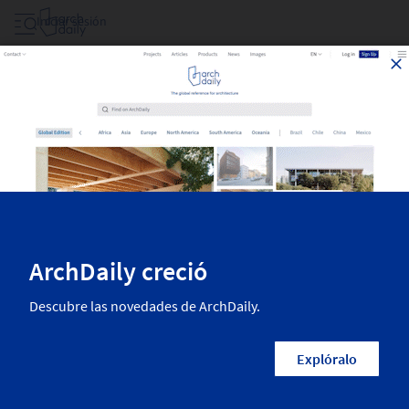
Iniciar sesión
Proyectos Filtrar Por Area
Las mejores obras de arquitectura recientemente publicadas en
ArchDaily. La más inspiradora arquitectura residencial, diseño interior,
paisajismo, urbanismo y más de las mejores arquitectas y arquitectos
del mundo.
5,420
Resultados
Categorías
País/Región
Arquitectos
Empresas