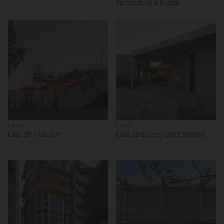
Architecture & Design
Casas
Casas
Casa GP / AtelierM
Casa Jardinera / LOTE STUDIO