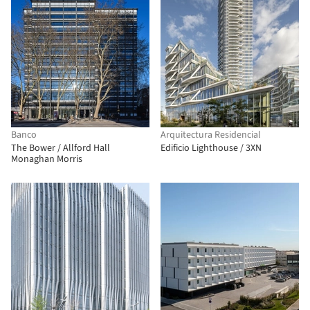
Banco
Arquitectura Residencial
The Bower / Allford Hall
Edificio Lighthouse / 3XN
Monaghan Morris