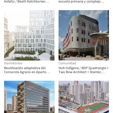
Asfalto / Biselli Katchborian
escuela primaria y complejo
Arquitectos
multisistémico de infraestructura
urbana / Atelier Archmixing
Dormitorios
Comunidad
Reutilización adaptativa del
Hub Indígena / BDP Quadrangle +
Consorzio Agrario en Aparto
Two Row Architect + Stantec
Ripamonti / Park Associati
Architecture + ERA Architects