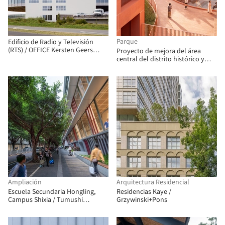
Parque
Edificio de Radio y Televisión
(RTS) / OFFICE Kersten Geers
Proyecto de mejora del área
David Van Severen + Fehlmann
central del distrito histórico y
Architectes
cultural de Xinhepu / Atelier cnS
Ampliación
Arquitectura Residencial
Escuela Secundaria Hongling,
Residencias Kaye /
Campus Shixia / Tumushi
Grzywinski+Pons
Architects