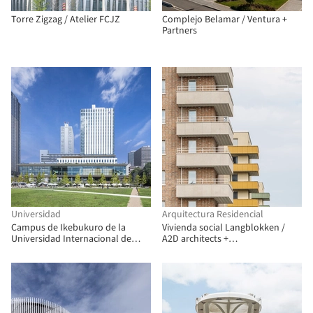
Torre Zigzag / Atelier FCJZ
Complejo Belamar / Ventura +
Partners
Universidad
Arquitectura Residencial
Campus de Ikebukuro de la
Vivienda social Langblokken /
Universidad Internacional de
A2D architects +
Tokio / TAISEI DESIGN Planners
Architectenbureau Vanhecke &
Architects & Engineers
Suls