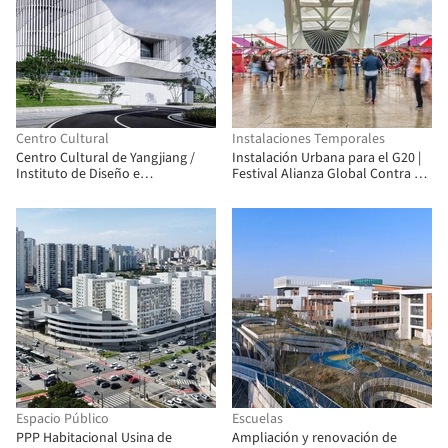
Centro Cultural
Instalaciones Temporales
Centro Cultural de Yangjiang /
Instalación Urbana para el G20 |
Instituto de Diseño e
Festival Alianza Global Contra el
Investigación Arquitectónica de
Hambre y la Pobreza / Estudio
la SCUT + Yifang Design Group
Chão
Espacio Público
Escuelas
PPP Habitacional Usina de
Ampliación y renovación de