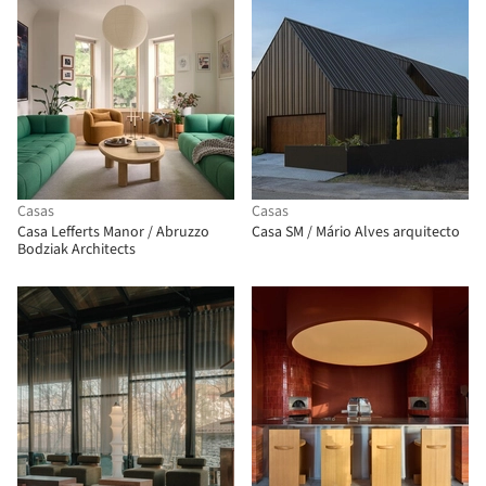
Casas
Casas
Casa Lefferts Manor / Abruzzo
Casa SM / Mário Alves arquitecto
Bodziak Architects