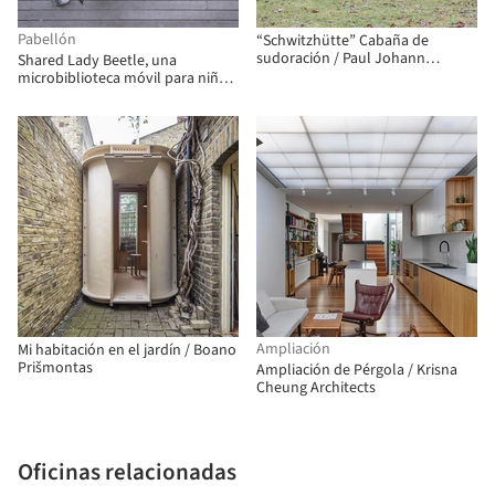
Pabellón
“Schwitzhütte” Cabaña de
sudoración / Paul Johann
Shared Lady Beetle, una
Magnus - Arkitektur & Håndverk
microbiblioteca móvil para niños
y niñas / LUO studio
Ampliación
Mi habitación en el jardín / Boano
Prišmontas
Ampliación de Pérgola / Krisna
Cheung Architects
Oficinas relacionadas