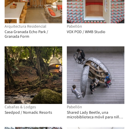
Arquitectura Residencial
Pabellón
Casa Granada Echo Park /
VOX POD / WMB Studio
Granada Form
Cabañas & Lodges
Pabellón
Seedpod / Nomadic Resorts
Shared Lady Beetle, una
microbiblioteca móvil para niños
y niñas / LUO studio