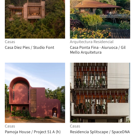
Casas
Arquitectura Residencial
Casa Diez Pies / Studio Font
Casa Ponta Fina - Aiuruoca / Gil
Mello Arquitetura
Casas
Casas
Pamoja House / Project 51 A (h)
Residencia Splitscape / SpaceDNA