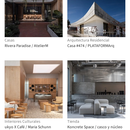
Casas
Arquitectura Residencial
Rivera Paradise / AtelierM
Casa #474 / PLATAFORMArq
Interiores Culturales
Tienda
ukyo X Café / Maria Schunn
Koncrete Space / casco y núcleo