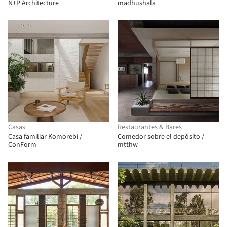
N+P Architecture
madhushala
Casas
Restaurantes & Bares
Casa familiar Komorebi /
Comedor sobre el depósito /
ConForm
mtthw