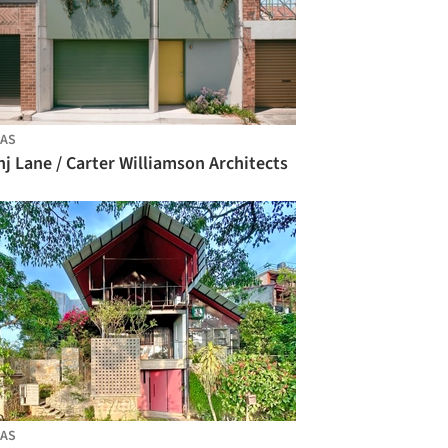
AS
j Lane / Carter Williamson Architects
AS