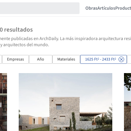
Obras
Artículos
Produc
20
resultados
ente publicadas en ArchDaily. La más inspiradora arquitectura resid
 y arquitectos del mundo.
Empresas
Año
Materiales
1625 Ft
- 2433 Ft
2
2