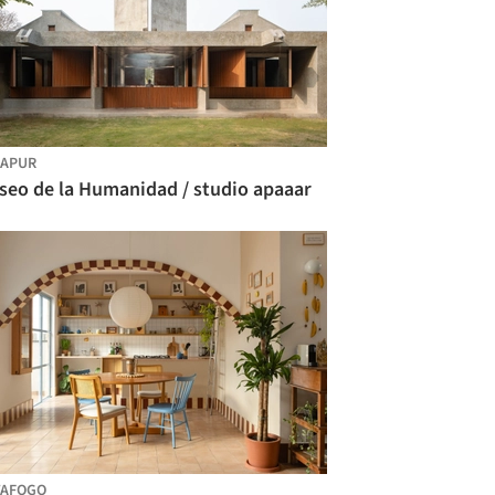
LAPUR
seo de la Humanidad / studio apaaar
TAFOGO