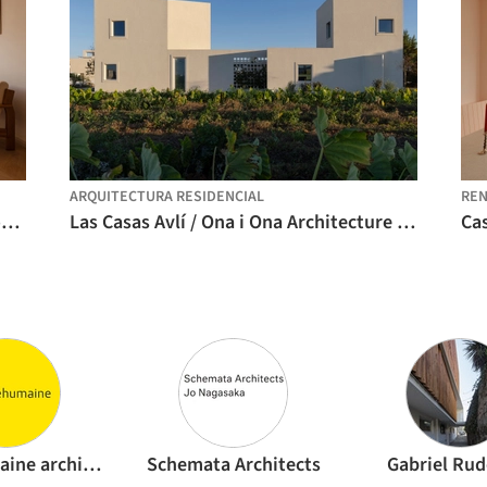
ARQUITECTURA RESIDENCIAL
REN
Armonía modernista en una villa histórica / LBWA
Las Casas Avlí / Ona i Ona Architecture and Design
naturehumaine architecture
Schemata Architects
Gabriel Ru