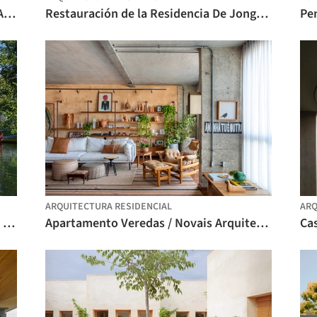
Casa Ponta Fina - Aiuruoca / Gil Mello Arquitetura
Restauración de la Residencia De Jonghe / Michel Architects
Pe
ARQUITECTURA RESIDENCIAL
ARQ
El puente peatonal sobre el río Rinža / dans arhitekti
Apartamento Veredas / Novais Arquitetura
Cas