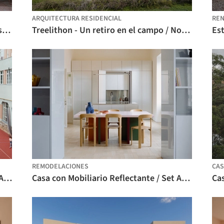
ARQUITECTURA RESIDENCIAL
REN
Casa Coral Celeiro Alvorada / Nildo José Arquitetos
Treelithon - Un retiro en el campo / Not a Number Architects
REMODELACIONES
CAS
El patio de juegos vertical / Studio KRAFT
Casa con Mobiliario Reflectante / Set Architects
Ca