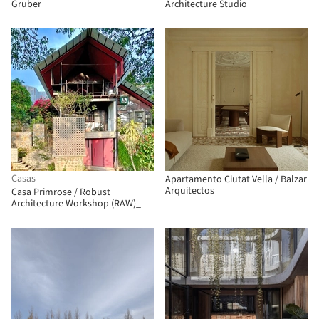
Gruber
Architecture Studio
Casas
Apartamento Ciutat Vella / Balzar
Arquitectos
Casa Primrose / Robust
Architecture Workshop (RAW)_