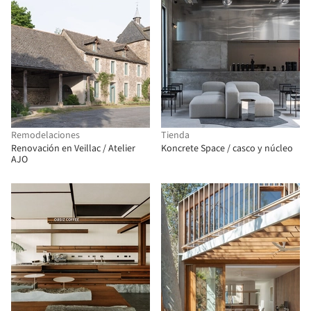
Remodelaciones
Tienda
Renovación en Veillac / Atelier
Koncrete Space / casco y núcleo
AJO