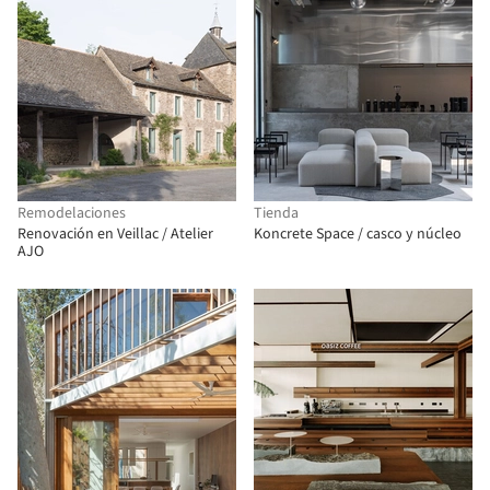
Remodelaciones
Tienda
Renovación en Veillac / Atelier
Koncrete Space / casco y núcleo
AJO