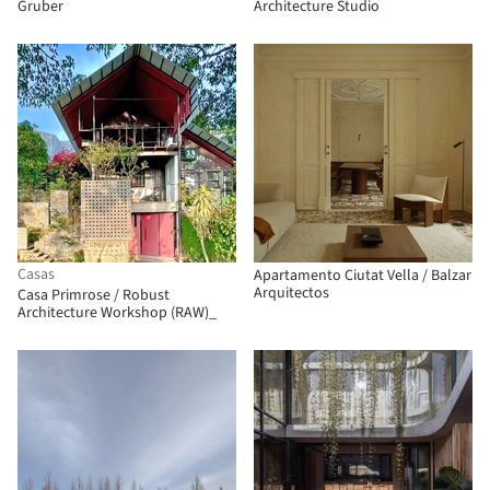
Gruber
Architecture Studio
Casas
Apartamento Ciutat Vella / Balzar
Arquitectos
Casa Primrose / Robust
Architecture Workshop (RAW)_