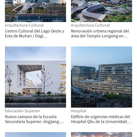
Arquitectura Cultural
Arquitectura Cultural
Centro Cultural del Lago Oeste y
Renovación urbana regional del
Este de Wuhan / Dagi
área del Templo Longxing en
Architectural Design Studio de
Pengzhou, Chengdu / BIAD-ASA
China Architecture Design &
Studio
Research Group
Educación Superior
Hospital
Nuevo campus de la Escuela
Edificio de urgencias médicas del
Secundaria Superior Jingjiang de
Hospital Qilu de la Universidad
Jiangsu / Zhaohui Rong Studio
de Shandong / MENG Architects