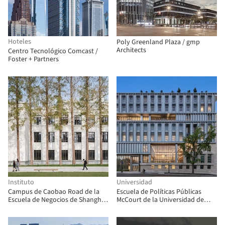
Hoteles
Poly Greenland Plaza / gmp
Architects
Centro Tecnológico Comcast /
Foster + Partners
Instituto
Universidad
Campus de Caobao Road de la
Escuela de Políticas Públicas
Escuela de Negocios de Shanghái
McCourt de la Universidad de
- Simplemente convertido / gmp
Georgetown / Robert A.M. Stern
Architects
Architects