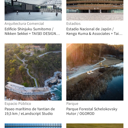
Arquitectura Comercial
Estadios
Edificio Shinjuku Sumitomo /
Estadio Nacional de Japón /
Nikken Sekkei + TAISEI DESIGN
Kengo Kuma & Associates + Taisei
Planners Architects & Engineers
Corporation + AZUSA SEKKEI
Espacio Público
Parque
Paseo marítimo de Yantian de
Parque Forestal Schelokovsky
19,5 km / eLandscript Studio
Hutor / OGOROD