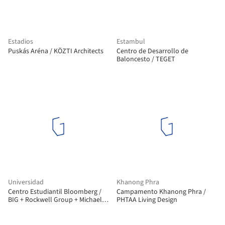
Estadios
Estambul
Puskás Aréna / KÖZTI Architects
Centro de Desarrollo de
Baloncesto / TEGET
Universidad
Khanong Phra
Centro Estudiantil Bloomberg /
Campamento Khanong Phra /
BIG + Rockwell Group + Michael
PHTAA Living Design
Van Valkenburgh Associates