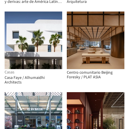
y derivas: arte de América Latina
Arquitetura
desde la Colección FEMSA / Max
von Werz Arquitectos + Mauricio
Mesta Arquitectos
Casas
Centro comunitario Beijing
Foresky / PLAT ASIA
Casa Faye / Alhumaidhi
Architects