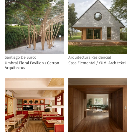
Santiago De Surco
Arquitectura Residencial
Umbral Floral Pavilion / Cerron
Casa Elemental / YUMI Architekci
Arquitectos