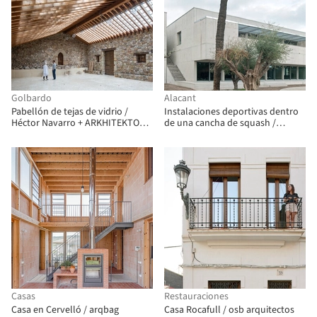
Golbardo
Alacant
Pabellón de tejas de vidrio /
Instalaciones deportivas dentro
Héctor Navarro + ARKHITEKTON +
de una cancha de squash /
Rodia Valladares + Ana María Flor
Estudio Úbeda Valero + Roque
Carlos Valero
Casas
Restauraciones
Casa en Cervelló / arqbag
Casa Rocafull / osb arquitectos