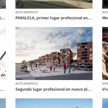
ALTO HOSPICIO
ALT
Conjunto Habitacional Las Perdices / Gubbins Arquitectos, Polidura + Talhouk Arquitectos
PARALELA, primer lugar profesional en el nuevo plan maestro urbano habitacional en Alto Hospicio
ALTO HOSPICIO
VIV
Primer lugar universitario en nuevo plan maestro urbano habitacional en Alto Hospicio
Segundo lugar profesional en nuevo plan maestro urbano habitacional en Alto Hospicio
Viv