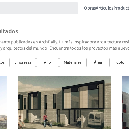
Obras
Artículos
Produc
ultados
ente publicadas en ArchDaily. La más inspiradora arquitectura resid
y arquitectos del mundo. Encuentra todos los proyectos más nuevos 
tos
Empresas
Año
Materiales
Área
Color