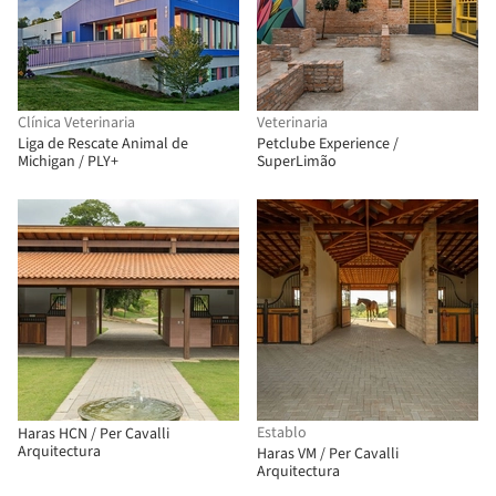
Clínica Veterinaria
Veterinaria
Liga de Rescate Animal de
Petclube Experience /
Michigan / PLY+
SuperLimão
Establo
Haras HCN / Per Cavalli
Arquitectura
Haras VM / Per Cavalli
Arquitectura