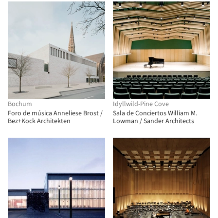
arquitectos + Quesnel
arquitectos
Bochum
Idyllwild-Pine Cove
Foro de música Anneliese Brost /
Sala de Conciertos William M.
Bez+Kock Architekten
Lowman / Sander Architects