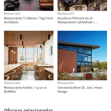
Restaurant
Restaurant
Restaurante 71 Above / Tag Front
Escultura Fillmore en el
Architects
Restaurante Cathédrale /
Tresoldi Studio
Restaurant
Restaurant
Restaurante Anello / s p a c e
Cervecería River St. Joe / moss
BUREAU
Design
Oficinas relacionadas