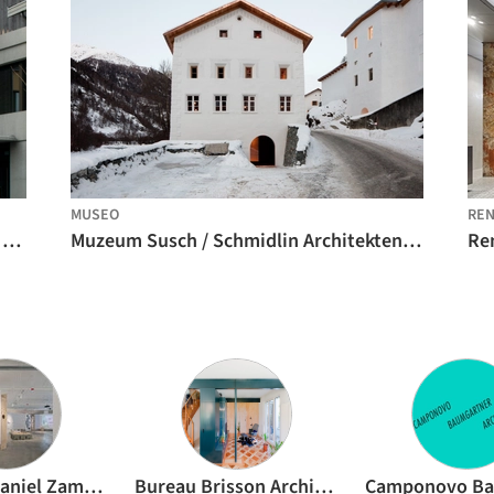
MUSEO
REN
Ampliación y renovación de la escuela primaria de Riaz / FAZ architectes
Muzeum Susch / Schmidlin Architekten + LUVO ARCHITEKTEN
Re
BUREAU (Daniel Zamarbide, Carine Pimenta, Galliane Zamarbide)
Bureau Brisson Architectes