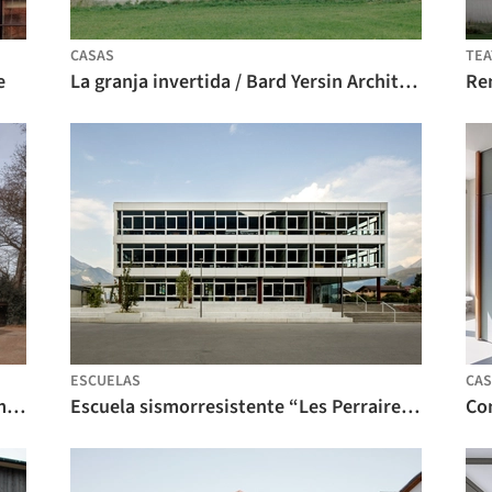
CASAS
TEA
e
La granja invertida / Bard Yersin Architectes
ESCUELAS
CAS
Casa Mr. Barrett / BUREAU (Daniel Zamarbide, Carine Pimenta, Galliane Zamarbide)
Escuela sismorresistente “Les Perraires” / meier + associés architectes