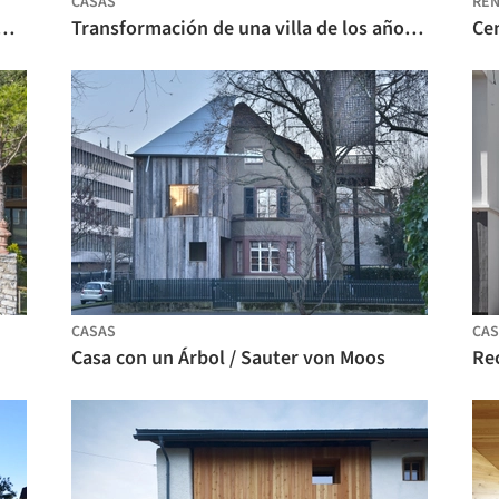
CASAS
REN
 casa de vacaciones / dolmus Architekten
Transformación de una villa de los años 50 en Vers-chez-les-Blanc / Bureau Brisson Architectes
CASAS
CAS
Casa con un Árbol / Sauter von Moos