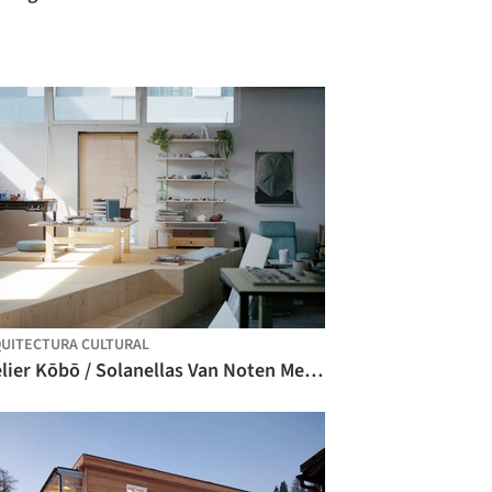
UITECTURA CULTURAL
Atelier Kōbō / Solanellas Van Noten Meister Architekten