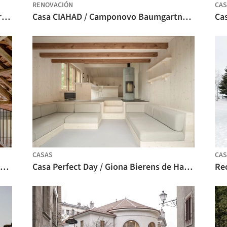
RENOVACIÓN
CAS
Vivir en un pajar / Markus Schlempp Architekt
Casa CIAHAD / Camponovo Baumgartner Architekten
CASAS
CAS
Transformación de un granero protegido / Simon Durand architecte
Casa Perfect Day / Giona Bierens de Haan Architectures