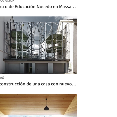
OVACIÓN
Centro de Educación Nosedo en Massagno / CDL Durisch Nolli + Giraudi Radczuweit
AS
Reconstrucción de una casa con nuevos balcones de acero / idA