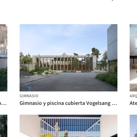
GIMNASIO
ARQ
Casa patio Kleinbasel / Piertzovanis Toews
Gimnasio y piscina cubierta Vogelsang / MET Architects