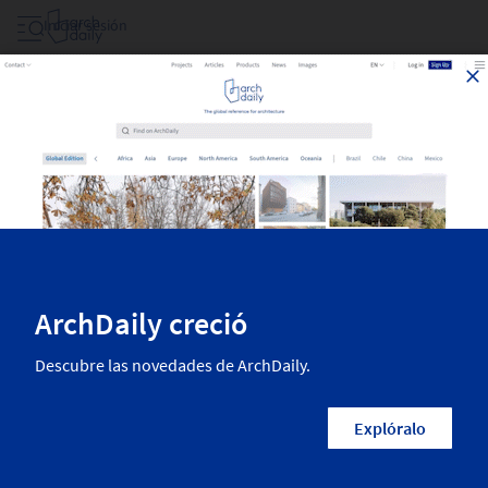
Iniciar sesión
Puentes
Las mejores obras de arquitectura recientemente publicadas en
ArchDaily. La más inspiradora arquitectura residencial, diseño interior,
paisajismo, urbanismo y más de las mejores arquitectas y arquitectos
del mundo. Encuentra todos los proyectos más nuevos en la
categoria Puentes.
217
Resultados
Puentes
País/Región
Arquitectos
Empresas
Infraestructura
El puente peatonal sobre el río