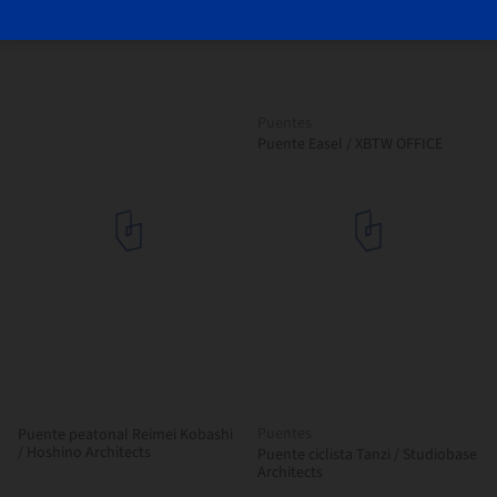
Rinža / dans arhitekti
Puentes
Puente Easel / XBTW OFFICE
Puentes
Puente peatonal Reimei Kobashi
/ Hoshino Architects
Puente ciclista Tanzi / Studiobase
Architects