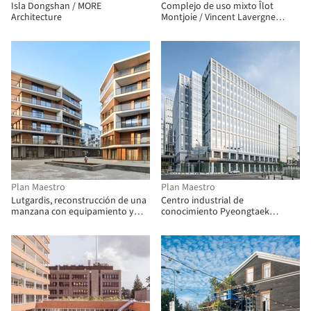
Isla Dongshan / MORE
Complejo de uso mixto Îlot
Architecture
Montjoie / Vincent Lavergne
Architecture Urbanisme + Atelier
Novembre
Plan Maestro
Plan Maestro
Lutgardis, reconstrucción de una
Centro industrial de
manzana con equipamiento y
conocimiento Pyeongtaek
viviendas / Urban Platform
Godeok / SEON Architecture &
Engineering Group