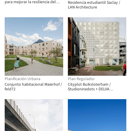
para mejorar la resiliencia del
Residencia estudiantil Saclay /
Área de la Bahía ante un desastre
LAN Architecture
Planificación Urbana
Plan Regulador
Conjunto habitacional Maierhof /
Cityplot Buiksloterham /
feld72
Studioninedots + DELVA
Landscape Architecture