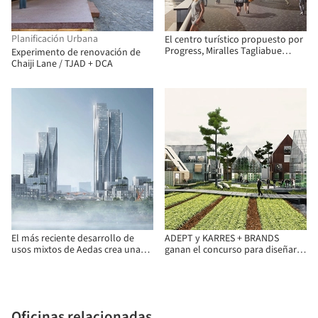
Planificación Urbana
El centro turístico propuesto por
Progress, Miralles Tagliabue
Experimento de renovación de
EMBT y Cushman & Wakefield
Chaiji Lane / TJAD + DCA
utiliza las fuerzas de la
naturaleza para promover una
"ciudad natural"
El más reciente desarrollo de
ADEPT y KARRES + BRANDS
usos mixtos de Aedas crea una
ganan el concurso para diseñar
ciudad inspirada en 'La Nube'
uno de los planes maestros más
grandes de Alemania
Oficinas relacionadas