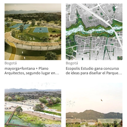
Bogotá
Bogotá
mayorga+fontana + Plano
Ecopolis Estudio gana concurso
Arquitectos, segundo lugar en
de ideas para diseñar el Parque
concurso de ideas del Parque
Juan Amarillo en humedal de
Juan Amarillo
Bogotá