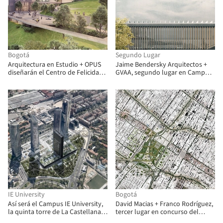
Bogotá
Segundo Lugar
Arquitectura en Estudio + OPUS
Jaime Bendersky Arquitectos +
diseñarán el Centro de Felicidad
GVAA, segundo lugar en Campus
Las Cometas en Bogotá
Educativo de la Academia de
Guerra del Ejército de Chile
IE University
Bogotá
Así será el Campus IE University,
David Macias + Franco Rodríguez,
la quinta torre de La Castellana
tercer lugar en concurso del
en Madrid
Parque Tercer Milenio de Bogotá