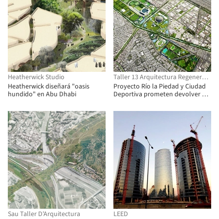
Heatherwick Studio
Taller 13 Arquitectura Regenerativa
Heatherwick diseñará "oasis
Proyecto Río la Piedad y Ciudad
hundido" en Abu Dhabi
Deportiva prometen devolver al
D.F. su relación con el agua
Sau Taller D'Arquitectura
LEED