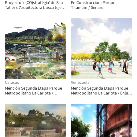
Proyecto ‘e(CO)stratègia’ de Sau
En Construcción: Parque
Taller d’Arquitectura busca tejer
Titanium / Senarq
flujos biológicos y urbanos de
Barcelona
Caracas
Venezuela
Mención Segunda Etapa Parque
Mención Segunda Etapa Parque
Metropolitano La Carlota /
Metropolitano La Carlota / Enlace
Colectivo1061
Arquitectura