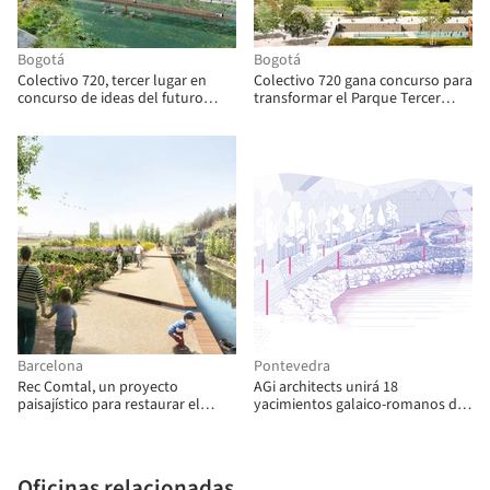
Bogotá
Bogotá
Colectivo 720, tercer lugar en
Colectivo 720 gana concurso para
concurso de ideas del futuro
transformar el Parque Tercer
Parque Juan Amarillo de Bogotá
Milenio de Bogotá
Barcelona
Pontevedra
Rec Comtal, un proyecto
AGi architects unirá 18
paisajístico para restaurar el
yacimientos galaico-romanos de
histórico canal de riego de
Pontevedra en 'In Natura Veritas'
Barcelona
Oficinas relacionadas