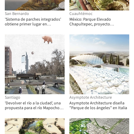
San Bernardo
Cuauhtémoc
'Sistema de parches integrados'
México: Parque Elevado
obtiene primer lugar en
Chapultepec, proyecto
Concurso Cerros Isla - Corredor
catalizador para generar
Verde San Bernardo
comunidad en la Ciudad de
México
Santiago
Asymptote Architecture
'Devolver el río a la ciudad', una
Asymptote Architecture diseña
propuesta para el río Mapocho
"Parque de los ángeles" en Italia
de Santiago