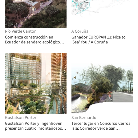
Río Verde Canton
A Coruña
Comienza construcción en
Ganador EUROPAN 13: Nice to
Ecuador de sendero ecológico
'Sea' You / A Coruña
diseñado por Estudio 685
Gustafson Porter
San Bernardo
Gustafson Porter y Ingenhoven
Tercer lugar en Concurso Cerros
presentan cuatro 'montañosos'
Isla: Corredor Verde San
rascacielos en Singapur
Bernardo