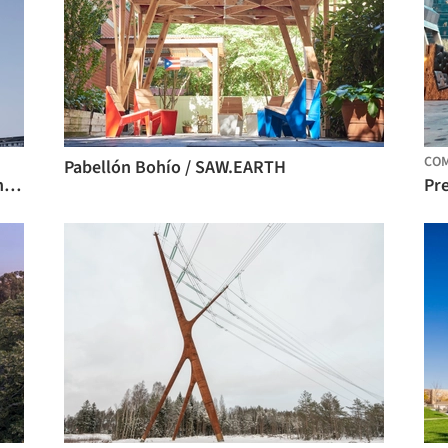
CO
Pabellón Bohío / SAW.EARTH
Renovación de 5 X 7 / Greater Dog Architects
Pre