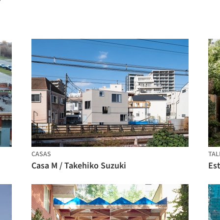
CASAS
TAL
Casa M / Takehiko Suzuki
Est