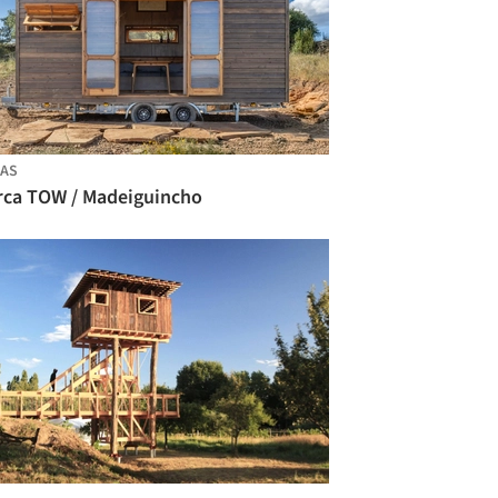
AS
rca TOW / Madeiguincho