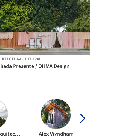
UITECTURA CULTURAL
chada Presente / OHMA Design
alarciaferrer arquitectos
Alex Wyndham
Boano Prišmont