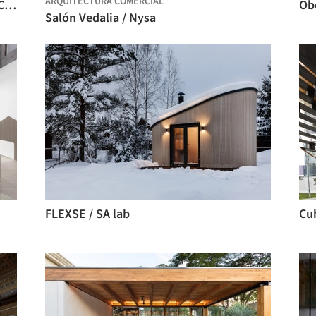
ARQUITECTURA COMERCIAL
Pabellón Reflejo del Infinito / Alberto Collet + MEDS (Meetings of Design Students)
Obe
Salón Vedalia / Nysa
FLEXSE / SA lab
Cu