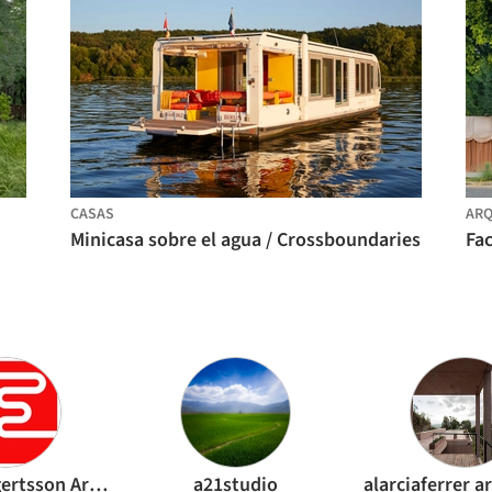
CASAS
ARQ
Minicasa sobre el agua / Crossboundaries
Fa
Rintala Eggertsson Architects
a21studio