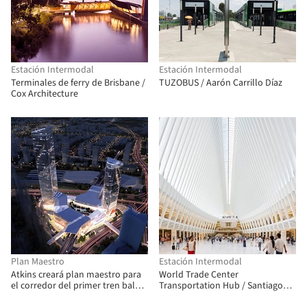
Estación Intermodal
Estación Intermodal
Terminales de ferry de Brisbane /
TUZOBUS / Aarón Carrillo Díaz
Cox Architecture
Plan Maestro
Estación Intermodal
Atkins creará plan maestro para
World Trade Center
el corredor del primer tren bala
Transportation Hub / Santiago
de Indonesia
Calatrava