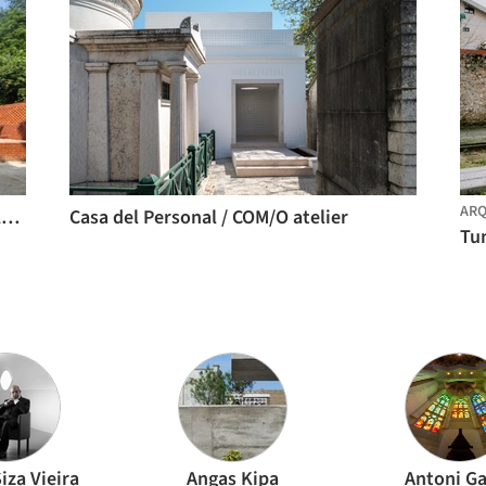
ARQ
Mausoleo Shah Muhammad Mohshin Khan / Sthapotik
Casa del Personal / COM/O atelier
iza Vieira
Angas Kipa
Antoni G