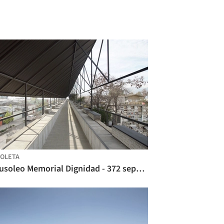
OLETA
Mausoleo Memorial Dignidad - 372 sepulturas para personas fallecidas en situación de calle / Grass+Batz Arquitectos