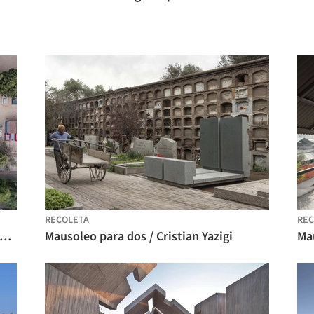
RECOLETA
REC
soleo Familiar, Cementerio Municipal / Fransmas architects
Mausoleo para dos / Cristian Yazigi