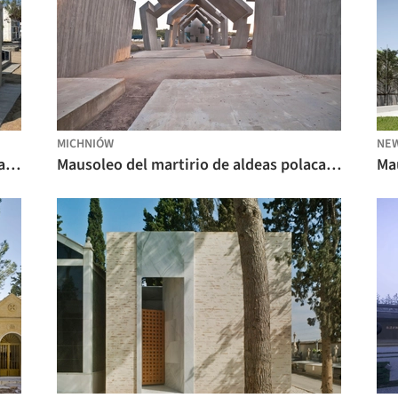
MICHNIÓW
NEW
Mausoleo en el cementerio de Pacasmayo / Angas Kipa
Mausoleo del martirio de aldeas polacas / Nizio Design International