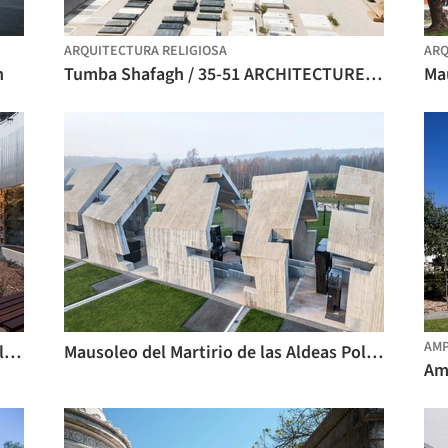
ARQUITECTURA RELIGIOSA
ARQ
n
Tumba Shafagh / 35-51 ARCHITECTURE Office
AMP
Atrio del Mausoleo de los Santos Ángeles / Harmer Architecture
Mausoleo del Martirio de las Aldeas Polacas / Nizio Design International