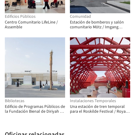
Edificios Públicos
Comunidad
Centro Comunitario LifeLine /
Estación de bomberos y salón
Assemble
comunitario Mötz / Imgang
Architekten
Bibliotecas
Instalaciones Temporales
Edificio de Programas Públicos de
Una estación de tren temporal
la Fundación Bienal de Diriyah /
para el Roskilde Festival / Royal
Ariel André-GOLEM
Danish Academy
Oficinas relacionadas