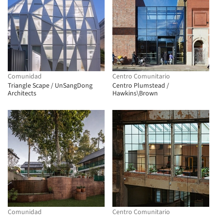
Comunidad
Centro Comunitario
Triangle Scape / UnSangDong
Centro Plumstead /
Architects
Hawkins\Brown
Comunidad
Centro Comunitario