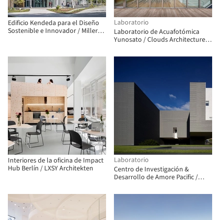
Laboratorio
Edificio Kendeda para el Diseño
Sostenible e Innovador / Miller
Laboratorio de Acuafotómica
Hull Partnership + Lord Aeck
Yunosato / Clouds Architecture
Sargent
Office + Atelier Tecnoform Co.,
Ltd
Laboratorio
Interiores de la oficina de Impact
Hub Berlín / LXSY Architekten
Centro de Investigación &
Desarrollo de Amore Pacific /
Álvaro Siza Vieira + Carlos
Castanheira + Kim Jongkyu