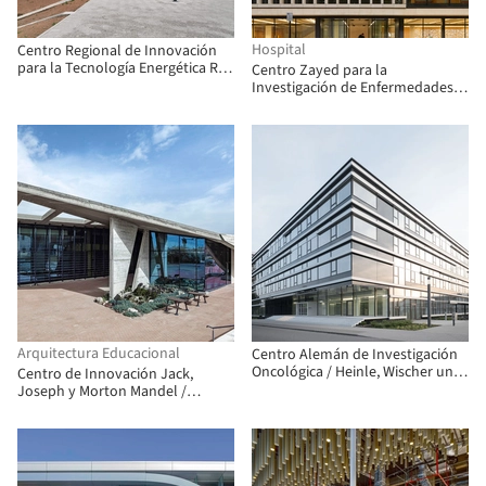
Hospital
Centro Regional de Innovación
para la Tecnología Energética RIZ
Centro Zayed para la
/ Birk Heilmeyer und Frenzel
Investigación de Enfermedades
Architekten
Raras en la Infancia / Stanton
Williams
Arquitectura Educacional
Centro Alemán de Investigación
Oncológica / Heinle, Wischer und
Centro de Innovación Jack,
Partner
Joseph y Morton Mandel /
Auerbach Halevy Architects