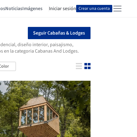
tos
Noticias
Imágenes
Iniciar sesión
Crear una cuenta
Seguir Cabañas & Lodges
encial, diseño interior, paisajismo,
os en la categoria Cabanas And Lodges.
Color