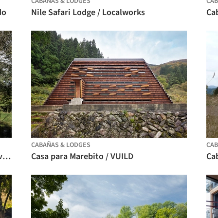
CABAÑAS & LODGES
CAB
do
Nile Safari Lodge / Localworks
Ca
CABAÑAS & LODGES
CAB
Casa de huéspedes Alex / atelier vens vanbelle
Casa para Marebito / VUILD
Ca