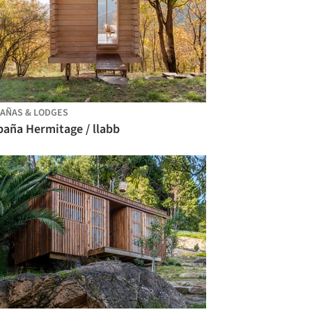
AÑAS & LODGES
baña Hermitage / llabb