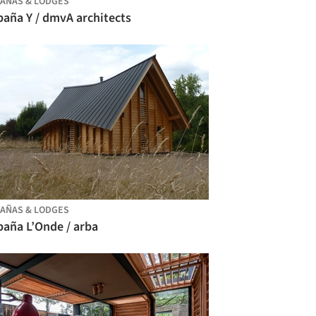
AÑAS & LODGES
baña Y / dmvA architects
AÑAS & LODGES
baña L’Onde / arba