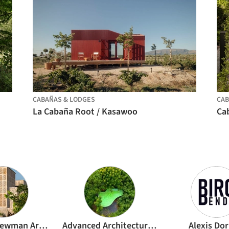
CABAÑAS & LODGES
CAB
La Cabaña Root / Kasawoo
Cab
Nicholas Plewman Architects
Advanced Architecture Lab[AaL]
Alexis Dor