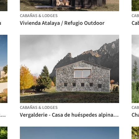
CABAÑAS & LODGES
CAB
u
Vivienda Atalaya / Refugio Outdoor
Cab
CABAÑAS & LODGES
CAB
Cabaña RB Tapalpa / ALMA de Arquitectos
Vergalderie - Casa de huéspedes alpina y galería / Christian Tonko