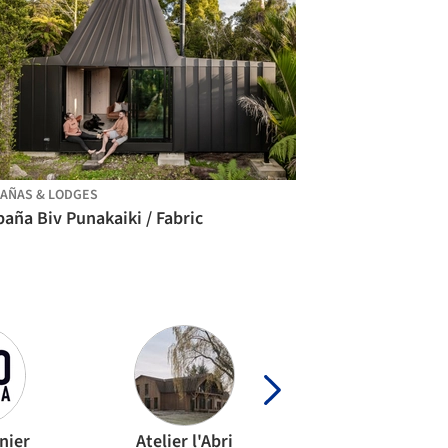
AÑAS & LODGES
aña Biv Punakaiki / Fabric
nier
Atelier l'Abri
Atelier Marko Bra