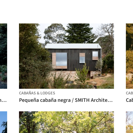
CABAÑAS & LODGES
CAB
Baño Kangaroo Valley / Madeleine Blanchfield Architects
Pequeña cabaña negra / SMITH Architects
Ca