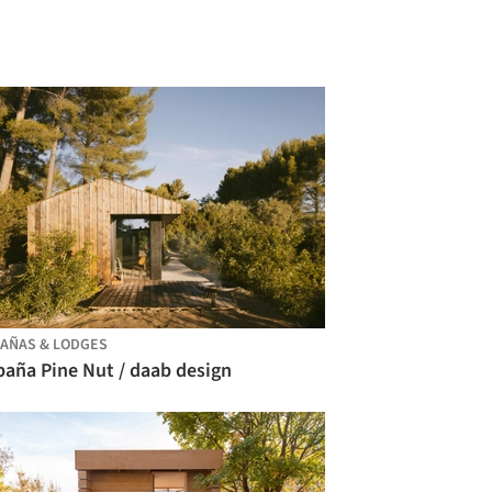
AÑAS & LODGES
baña Pine Nut / daab design