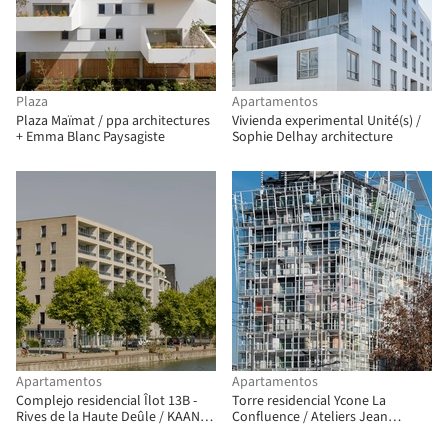
Plaza
Apartamentos
Plaza Maïmat / ppa architectures
Vivienda experimental Unité(s) /
+ Emma Blanc Paysagiste
Sophie Delhay architecture
Apartamentos
Apartamentos
Complejo residencial Îlot 13B -
Torre residencial Ycone La
Rives de la Haute Deûle / KAAN
Confluence / Ateliers Jean
Architecten
Nouvel