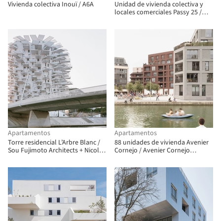
Vivienda colectiva Inouï / A6A
Unidad de vivienda colectiva y
locales comerciales Passy 25 /
Maisonnet Locatelli Architectes +
Chaveneau Ohashi Architecte
Apartamentos
Apartamentos
Torre residencial L’Arbre Blanc /
88 unidades de vivienda Avenier
Sou Fujimoto Architects + Nicolas
Cornejo / Avenier Cornejo
Laisné + OXO Architectes + Dimitri
Architectes
Roussel