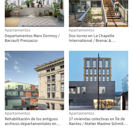
Apartamentos
Apartamentos
Departamentos Marx Dormoy /
Dos torres en La Chapelle
Barrault Pressacco
International / Brenac &
Gonzalez & Associés + moa
architecture
Apartamentos
Apartamentos
Rehabilitación de los antiguos
27 viviendas colectivas en Île de
archivos departamentales en
Nantes / Atelier Maxime Schmitt
viviendas / Patrick Schweitzer &
Architecte