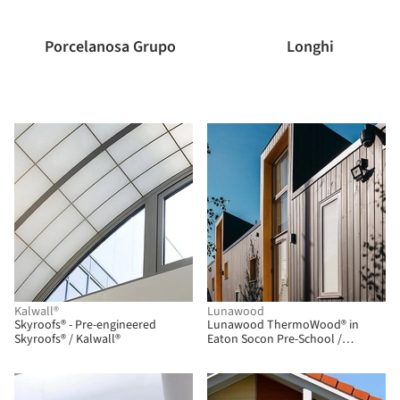
Porcelanosa Grupo
Longhi
BIM
Kalwall®
Lunawood
Skyroofs® - Pre-engineered
Lunawood ThermoWood® in
Skyroofs® / Kalwall®
Eaton Socon Pre-School /
Lunawood