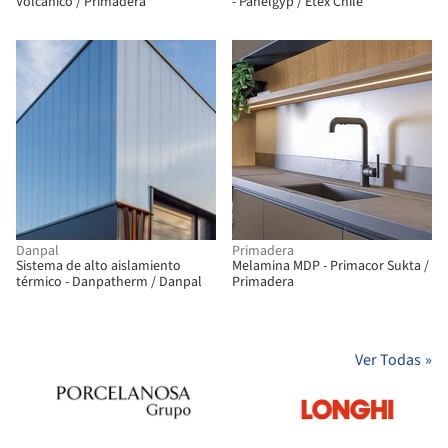
Volcánico / Primadera
- Panelgyp / Etex Chile
Danpal
Primadera
Sistema de alto aislamiento
Melamina MDP - Primacor Sukta /
térmico - Danpatherm / Danpal
Primadera
Ver Todas
»