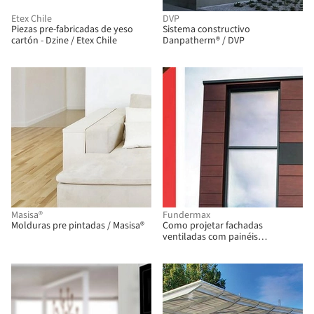
Etex Chile
DVP
Piezas pre-fabricadas de yeso
Sistema constructivo
cartón - Dzine / Etex Chile
Danpatherm® / DVP
Masisa®
Fundermax
Molduras pre pintadas / Masisa®
Como projetar fachadas
ventiladas com painéis
laminados HPL / Fundermax
BIM