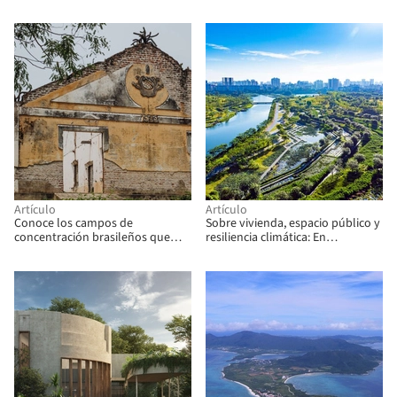
del paisaje en África
comunidades sostenibles
Artículo
Artículo
Conoce los campos de
Sobre vivienda, espacio público y
concentración brasileños que
resiliencia climática: En
aprisionaban a las víctimas de la
conversación con los/las
sequía
ganadores/as del Premio UIA
2030 2026