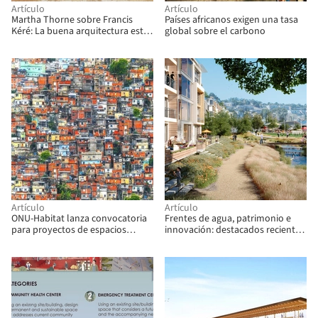
Artículo
Artículo
Martha Thorne sobre Francis
Países africanos exigen una tasa
Kéré: La buena arquitectura está
global sobre el carbono
al servicio de todas las personas
Artículo
Artículo
ONU-Habitat lanza convocatoria
Frentes de agua, patrimonio e
para proyectos de espacios
innovación: destacados recientes
públicos de hasta US$ 100.000
de BIG, Gehl y más en la
arquitectura actual