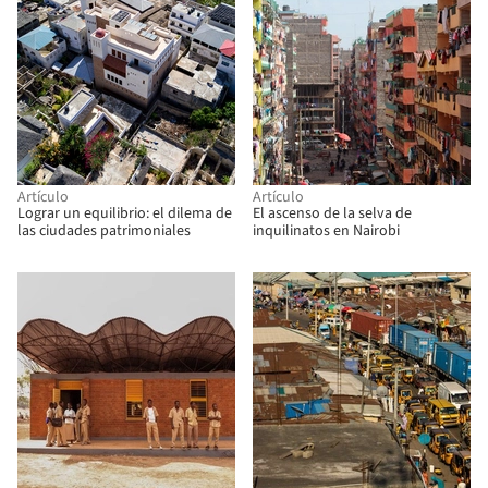
Artículo
Artículo
Lograr un equilibrio: el dilema de
El ascenso de la selva de
las ciudades patrimoniales
inquilinatos en Nairobi