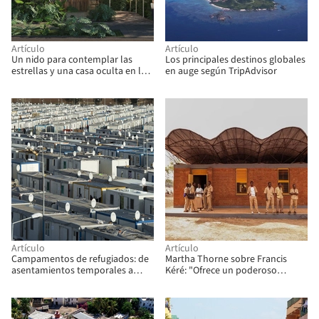
Artículo
Artículo
Un nido para contemplar las
Los principales destinos globales
estrellas y una casa oculta en la
en auge según TripAdvisor
ladera: 9 proyectos no
construidos presentados a
ArchDaily
Artículo
Artículo
Campamentos de refugiados: de
Martha Thorne sobre Francis
asentamientos temporales a
Kéré: "Ofrece un poderoso
viviendas permanentes
mensaje sobre el rol en
expansión de la arquitectura"