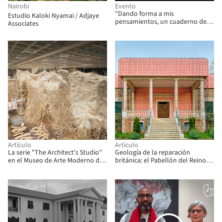
Nairobi
Evento
"Dando forma a mis
Estudio Kaloki Nyamai / Adjaye
pensamientos, un cuaderno de
Associates
bocetos a la vez", por Arthur
Adeya
Artículo
Artículo
La serie "The Architect's Studio"
Geología de la reparación
en el Museo de Arte Moderno de
británica: el Pabellón del Reino
Luisiana presenta la obra de
Unido explora la reparación y la
Cave_bureau
renovación en la Bienal de
Arquitectura de Venecia 2025