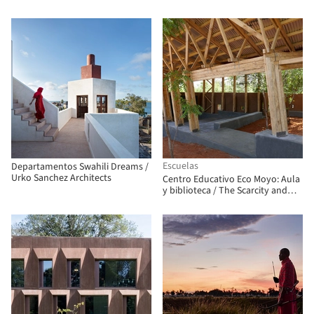
Nairobi en Kenia
de refugiados más grande del
mundo en Kakuma, Kenia
Escuelas
Departamentos Swahili Dreams /
Urko Sanchez Architects
Centro Educativo Eco Moyo: Aula
y biblioteca / The Scarcity and
Creativity Studio