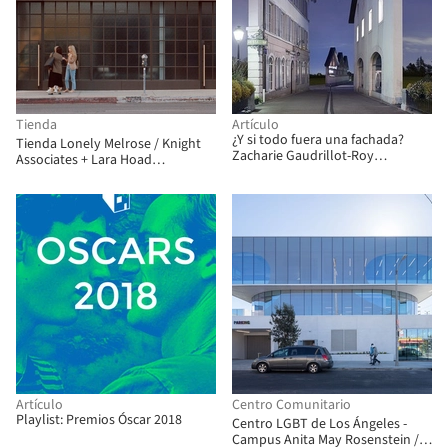
Tienda
Artículo
¿Y si todo fuera una fachada?
Tienda Lonely Melrose / Knight
Zacharie Gaudrillot-Roy
Associates + Lara Hoad
reimagina los edificios como
Architecture & Design
fachadas aisladas
Artículo
Centro Comunitario
Playlist: Premios Óscar 2018
Centro LGBT de Los Ángeles -
Campus Anita May Rosenstein /