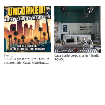
Leong Leong + Killefer Flammang
Architects
Evento
Casa Berilo Leroy Merlin / Studio
FORT: LA presenta: ¡Arquitectura
RO+CA
descorchada! Casas históricas,
temas de actualidad y vinos del
mundo