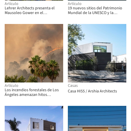
Artículo
Artículo
Lehrer Architects presenta el
19 nuevos sitios del Patrimonio
Mausoleo Gower en el
Mundial de la UNESCO y la
Cementerio Hollywood Forever
restauración del Cinerama Dome
en Los Ángeles, Estados Unidos
de Hollywood: el resumen de la
semana
Artículo
Casas
Los incendios forestales de Los
Casa HI55 / Arshia Architects
Ángeles amenazan hitos
arquitectónicos, incluidos el
Hollywood Bowl y la Casa Eames