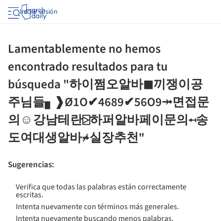
Iniciar sesión
Lamentablemente no hemos
encontrado resultados para tu
búsqueda "하이쩜오알바◼끼쟁이공
주님들▖❱Ø1O✔4689✔56O9⤞면접문
의☺강남테란⍄하퍼알바페이문의⟻송
도여대생알바⇏실장추천"
Sugerencias
:
Verifica que todas las palabras están correctamente
escritas.
Intenta nuevamente con términos más generales.
Intenta nuevamente buscando menos palabras.