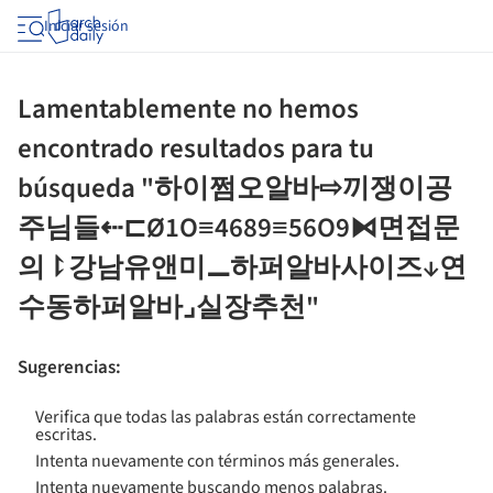
Iniciar sesión
Lamentablemente no hemos
encontrado resultados para tu
búsqueda "하이쩜오알바⇨끼쟁이공
주님들⇠⊏Ø1O≡4689≡56O9⧑면접문
의⥏강남유앤미⚊하퍼알바사이즈↓연
수동하퍼알바⌟실장추천"
Sugerencias
:
Verifica que todas las palabras están correctamente
escritas.
Intenta nuevamente con términos más generales.
Intenta nuevamente buscando menos palabras.