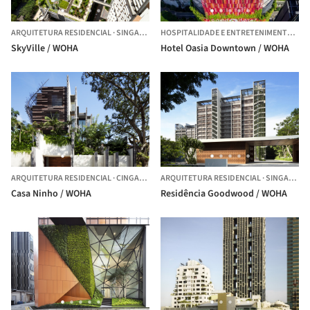
ARQUITETURA RESIDENCIAL
·
SINGAPURA,
SINGAPURA
HOSPITALIDADE E ENTRETENIMENTO
·
SI
SkyVille / WOHA
Hotel Oasia Downtown / WOHA
ARQUITETURA RESIDENCIAL
·
CINGAPURA,
ARQUITETURA RESIDENCIAL
SINGAPURA
·
SINGAPURA,
Casa Ninho / WOHA
Residência Goodwood / WOHA