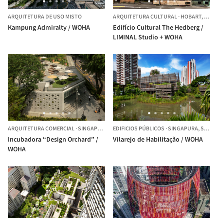
ARQUITETURA DE USO MISTO
ARQUITETURA CULTURAL
·
HOBART,
AUST
Kampung Admiralty / WOHA
Edifício Cultural The Hedberg /
LIMINAL Studio + WOHA
ARQUITETURA COMERCIAL
·
SINGAPURA ,
SINGAPURA
EDIFICIOS PÚBLICOS
·
SINGAPURA,
SINGAPURA
Incubadora “Design Orchard” /
Vilarejo de Habilitação / WOHA
WOHA