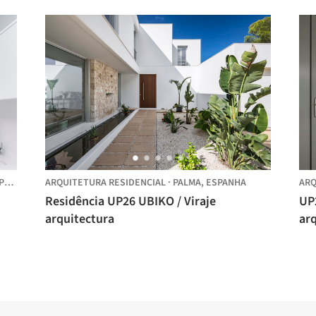
A,
ESPANHA
ARQUITETURA RESIDENCIAL
·
PALMA,
ESPANHA
ARQ
Residência UP26 UBIKO / Viraje
UP
arquitectura
ar