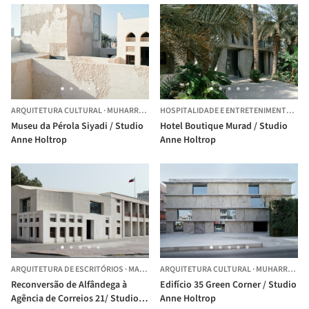
ARQUITETURA CULTURAL
·
MUHARRAQ,
BAREIN
HOSPITALIDADE E ENTRETENIMENTO
·
MU
Museu da Pérola Siyadi / Studio
Hotel Boutique Murad / Studio
Anne Holtrop
Anne Holtrop
ARQUITETURA DE ESCRITÓRIOS
·
MANAMA,
ARQUITETURA CULTURAL
BAREIN
·
MUHARRAQ,
B
Reconversão de Alfândega à
Edifício 35 Green Corner / Studio
Agência de Correios 21/ Studio
Anne Holtrop