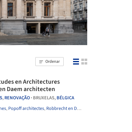
Ordenar
tudes en Architectures
 en Daem architecten
S
,
RENOVAÇÃO
BRUXELAS,
BÉLGICA
•
nes
,
Popoff architectes
,
Robbrecht en Daem architecten