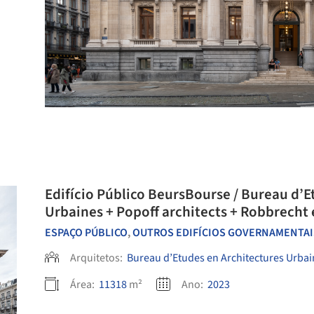
Edifício Público BeursBourse / Bureau d’E
Urbaines + Popoff architects + Robbrecht
ESPAÇO PÚBLICO
,
OUTROS EDIFÍCIOS GOVERNAMENTAI
Arquitetos:
Bureau d’Etudes en Architectures Urbai
Área:
11318
m²
Ano:
2023