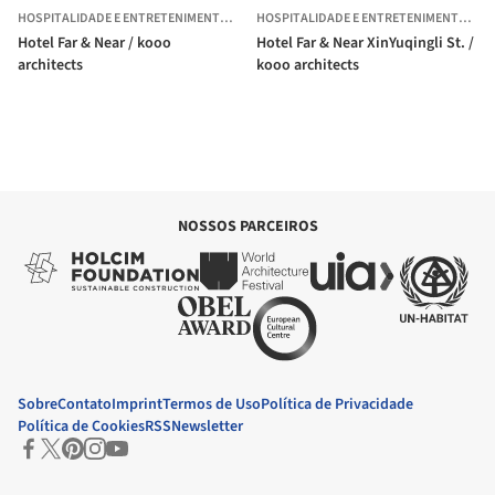
HOSPITALIDADE E ENTRETENIMENTO
·
GUANGZHOU,
CHINA
HOSPITALIDADE E ENTRETENIMENTO
·
GU
Hotel Far & Near / kooo
Hotel Far & Near XinYuqingli St. /
architects
kooo architects