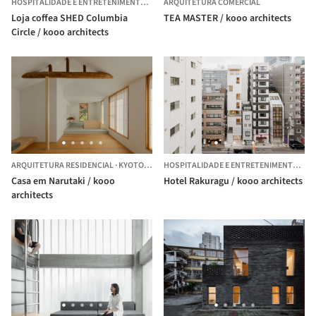
HOSPITALIDADE E ENTRETENIMENTO
·
CHANG NING QU,
ARQUITETURA COMERCIAL
CHINA
Loja coffea SHED Columbia
TEA MASTER / kooo architects
Circle / kooo architects
ARQUITETURA RESIDENCIAL
·
KYOTO,
JAPÃO
HOSPITALIDADE E ENTRETENIMENTO
·
CH
Casa em Narutaki / kooo
Hotel Rakuragu / kooo architects
architects