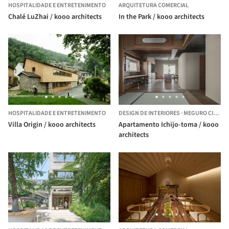
HOSPITALIDADE E ENTRETENIMENTO
ARQUITETURA COMERCIAL
Chalé LuZhai / kooo architects
In the Park / kooo architects
HOSPITALIDADE E ENTRETENIMENTO
DESIGN DE INTERIORES
·
MEGURO CITY,
JA
Villa Origin / kooo architects
Apartamento Ichijo-toma / kooo
architects