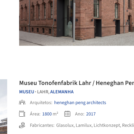
Museu Tonofenfabrik Lahr / Heneghan Pen
MUSEU
LAHR,
ALEMANHA
•
Arquitetos:
heneghan peng architects
Área:
1800
m²
Ano:
2017
Fabricantes:
Glasolux
,
Lamilux
,
Lichtkonzept
,
Reckli