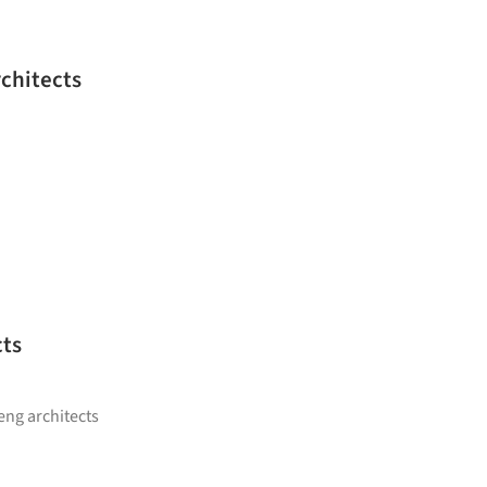
chitects
cts
ng architects