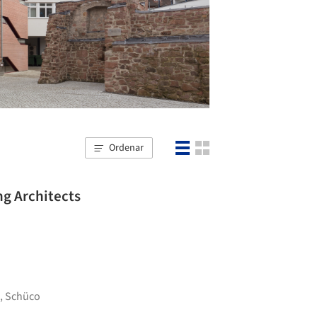
Ordenar
g Architects
,
Schüco