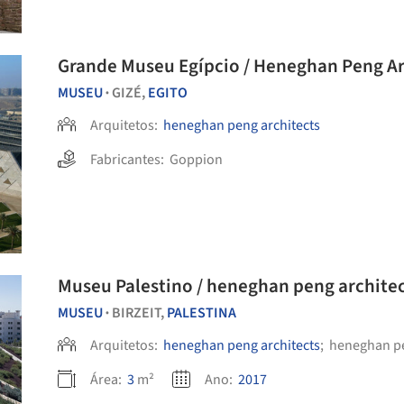
Grande Museu Egípcio / Heneghan Peng Ar
MUSEU
GIZÉ,
EGITO
•
Arquitetos:
heneghan peng architects
Fabricantes:
Goppion
Museu Palestino / heneghan peng archite
MUSEU
BIRZEIT,
PALESTINA
•
Arquitetos:
heneghan peng architects
;
heneghan pe
Área:
3
m²
Ano:
2017