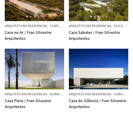
ARQUITETURA RESIDENCIAL
·
TARIFA,
ESPANHA
ARQUITETURA RESIDENCIAL
·
ALICANTE ,
Casa no Ar / Fran Silvestre
Casa Sabater / Fran Silvestre
Arquitectos
Arquitectos
ARQUITETURA RESIDENCIAL
·
BURRIANA,
ESPANHA
ARQUITETURA RESIDENCIAL
·
CAÑADA,
ES
Casa Piera / Fran Silvestre
Casa do Silêncio / Fran Silvestre
Arquitectos
Arquitectos