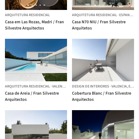
ARQUITETURA RESIDENCIAL
ARQUITETURA RESIDENCIAL
·
ESPANHA
Casa em Las Rozas, Madri / Fran
Casa N70 NIU / Fran Silvestre
Silvestre Arquitectos
Arquitetos
ARQUITETURA RESIDENCIAL
·
VALENCIA,
ESPANHA
DESIGN DE INTERIORES
·
VALENCIA,
ESPANHA
Casa de Areia / Fran Silvestre
Cobertura Blanc / Fran Silvestre
Arquitectos
Arquitectos