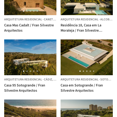
ARQUITETURA RESIDENCIAL
·
CANET D'ADRI,
ARQUITETURA RESIDENCIAL
ESPANHA
·
ALCOBENDAS,
Casa Mas Cadalt / Fran Silvestre
Residência 18, Casa em La
Arquitectos
Moraleja / Fran Silvestre
Arquitectos
ARQUITETURA RESIDENCIAL
·
CÁDIZ,
ESPANHA
ARQUITETURA RESIDENCIAL
·
SOTOGRANDE ,
Casa 95 Sotogrande / Fran
Casa em Sotogrande / Fran
Silvestre Arquitectos
Silvestre Arquitectos