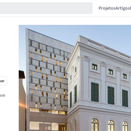
Projetos
Artigos
har
sso