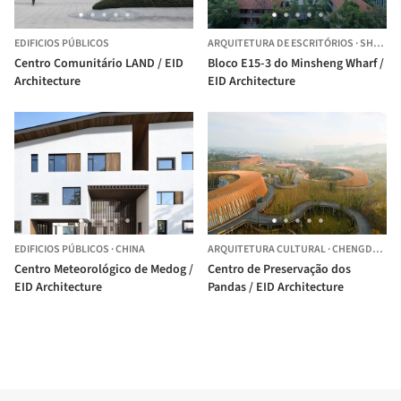
EDIFICIOS PÚBLICOS
ARQUITETURA DE ESCRITÓRIOS
·
SHANGHAI,
Centro Comunitário LAND / EID
Bloco E15-3 do Minsheng Wharf /
Architecture
EID Architecture
EDIFICIOS PÚBLICOS
·
CHINA
ARQUITETURA CULTURAL
·
CHENGDU,
CH
Centro Meteorológico de Medog /
Centro de Preservação dos
EID Architecture
Pandas / EID Architecture