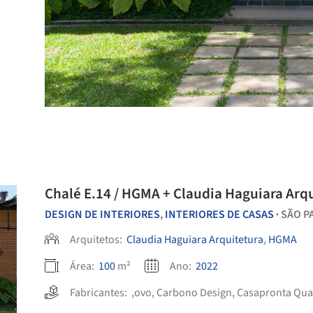
Chalé E.14 / HGMA + Claudia Haguiara Arq
DESIGN DE INTERIORES
,
INTERIORES DE CASAS
SÃO P
•
Arquitetos:
Claudia Haguiara Arquitetura
,
HGMA
Área:
100
m²
Ano:
2022
Fabricantes:
,ovo
,
Carbono Design
,
Casapronta Qua