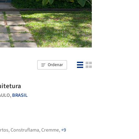
Ordenar
uitetura
AULO,
BRASIL
rtos
,
Construflama
,
Cremme
,
+9