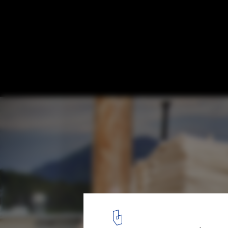
Bienal de Veneza 2012: Fotos do Pavilhão
Patricia Parinejad
© Patricia Parinejad
18
/ 22