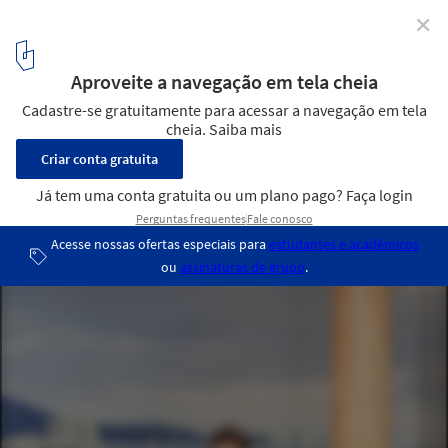
✕
Bienal de Veneza 2012: Fotos do Pavilhão Japonês
por Patricia Parinejad
© Patricia Parinejad
12
/ 22