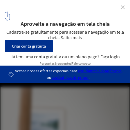
✕
Bienal de Veneza 2012: Fotos do Pavilhão Japonês
por Patricia Parinejad
© Patricia Parinejad
4
/ 22