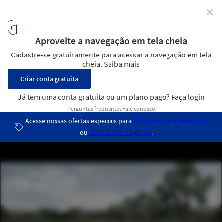
✕
Resultado - "Brasília: Território e Paisagem" - Parque
do Paranoá – DF
3º Lugar - Parque do Paranoá
22
/ 23