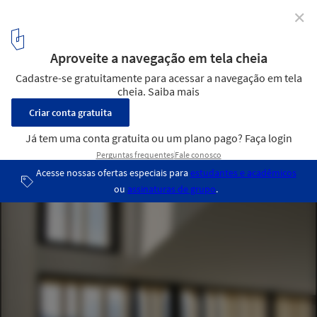
✕
Can Joan Jaume / TEd’A arquitectes
© TEd’A arquitectes
5
/ 12